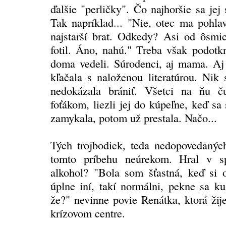
ďalšie "perličky". Čo najhoršie sa jej
Tak napríklad... "Nie, otec ma pohlav
najstarší brat. Odkedy? Asi od ôsmi
fotil. Áno, nahú." Treba však podotk
doma vedeli. Súrodenci, aj mama. Aj 
kľačala s naloženou literatúrou. Nik 
nedokázala brániť. Všetci na ňu č
foťákom, liezli jej do kúpeľne, keď sa
zamykala, potom už prestala. Načo...
Tých trojbodiek, teda nedopovedaných
tomto príbehu neúrekom. Hral v sp
alkohol? "Bola som šťastná, keď si o
úplne iní, takí normálni, pekne sa ku
že?" nevinne povie Renátka, ktorá žij
krízovom centre.