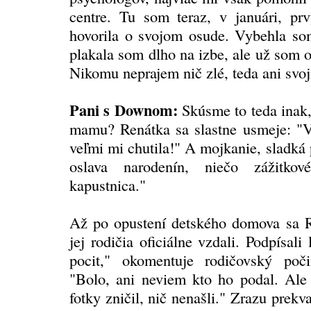
centre. Tu som teraz, v januári, pr
hovorila o svojom osude. Vybehla som
plakala som dlho na izbe, ale už som 
Nikomu neprajem nič zlé, teda ani svo
Pani s Downom:
Skúsme to teda inak,
mamu? Renátka sa slastne usmeje: "Va
veľmi mi chutila!" A mojkanie, sladká
oslava narodenín, niečo zážitko
kapustnica."
Až po opustení detského domova sa R
jej rodičia oficiálne vzdali. Podpísali 
pocit," okomentuje rodičovský poč
"Bolo, ani neviem kto ho podal. Ale 
fotky zničil, nič nenašli." Zrazu prekv