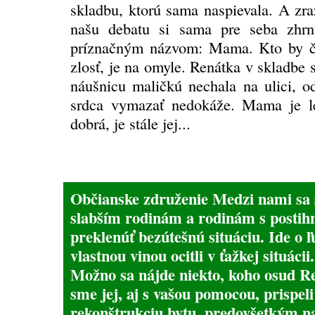
skladbu, ktorú sama naspievala. A zr
našu debatu si sama pre seba zhrn
príznačným názvom: Mama. Kto by ča
zlosť, je na omyle. Renátka v skladbe 
náušnicu maličkú nechala na ulici, o
srdca vymazať nedokáže. Mama je le
dobrá, je stále jej...
Občianske združenie Medzi nami sa 
slabším rodinám a rodinám s posti
preklenúť bezútešnú situáciu. Ide o ľu
vlastnou vinou ocitli v ťažkej situácii.
Možno sa nájde niekto, koho osud Re
sme jej, aj s vašou pomocou, prispel
rekonštrukciu bytu, predovšetkým na