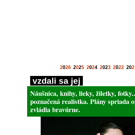
2
0
26
2
0
2
5
2
0
2
4
2
02
3
2
0
22
20
2
vzdali sa jej
Náušnica, knihy, lieky, žiletky, fotky
poznačená realistka. Plány spriada o
zvládla bravúrne.