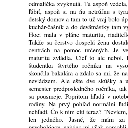
odmalička zvyknutá. Tu aspoň vedela,
ľúbiť, aspoň si na ňu netrúfnu s tyr
detský domov a tam to už vraj bolo úp
kuchár-čašník a do devätnástky tam vy
Hoci mala v pláne maturitu, riaditeľk
Takže sa čerstvo dospelá žena dostal
centrách na pomoc určených. Je ve
maturitu zvládla. Cieľ to ale nebol
študentka štvrtého ročníka na vys
skončila bakalára a zdalo sa mi, že 
nevládzem. Ale ešte dve skúšky a 
semester predposledného ročníka, tak
sa pousmeje. Popritom hľadá v noteb
rodiny. Na prvý pohľad normálni ľudi
nehľadí. Čo k nim cíti teraz? "Neviem
len jedného. Jasné, že mám za
psychológov, najviac mi však pomohli 