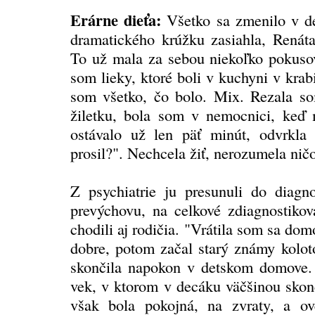
Erárne dieťa:
Všetko sa zmenilo v dev
dramatického krúžku zasiahla, Renáta 
To už mala za sebou niekoľko pokuso
som lieky, ktoré boli v kuchyni v kra
som všetko, čo bolo. Mix. Rezala som
žiletku, bola som v nemocnici, keď 
ostávalo už len päť minút, odvrkl
prosil?". Nechcela žiť, nerozumela ni
Z psychiatrie ju presunuli do diagno
prevýchovu, na celkové zdiagnostiko
chodili aj rodičia. "Vrátila som sa dom
dobre, potom začal starý známy koloto
skončila napokon v detskom domove. M
vek, v ktorom v decáku väčšinou skon
však bola pokojná, na zvraty, a ov