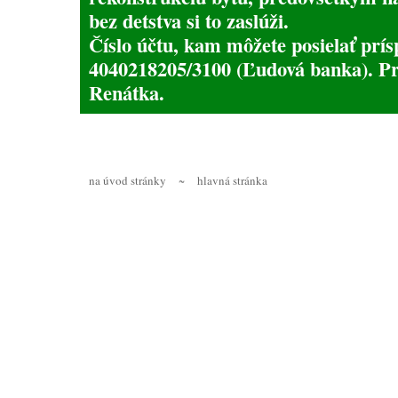
bez detstva si to zaslúži.
Číslo účtu, kam môžete posielať prís
4040218205/3100 (Ľudová banka). Pr
Renátka.
na úvod stránky
~
hlavná stránka