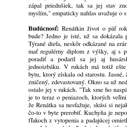
zápal priedušiek, tak sa jej stav zn
myslím," empaticky nahlas uvažuje o sv
Budúcnosť:
Renátkin život o päť ro
bude? Jedno je isté, už sa dokázala p
Týrané dieťa, neskôr odkázané na erár
mať regulérny diplom z výšky, aj s p
poradiť a podaril sa jej aj husár
jednoizbáku. V rukách má totiž ešte
bytu, ktorý získala od starostu. Jasné,
zničený, zdevastovaný. Okno sa už nedá 
ostalo jej v rukách. "Tak sme ho naspäť
je to teraz o peniazoch, ktorých veľmi
že Renátka sa nesťažuje, skúsi si nej
čo-to v byte prerobiť. Kuchyňa je nepo
fľakoch z vytopenia a padajúcej omiet