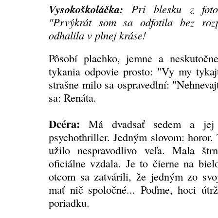
Vysokoškoláčka:
Pri blesku z fotoa
"Prvýkrát som sa odfotila bez rozp
odhalila v plnej kráse!
Pôsobí plachko, jemne a neskutočne
tykania odpovie prosto: "Vy my tykaj
strašne milo sa ospravedlní: "Nehneva
sa: Renáta.
Dcéra:
Má dvadsať sedem a jej r
psychothriller. Jedným slovom: horor.
užilo nespravodlivo veľa. Mala štr
oficiálne vzdala. Je to čierne na bi
otcom sa zatvárili, že jedným zo svo
mať nič spoločné... Poďme, hoci útrž
poriadku.