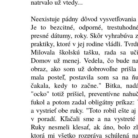
natrvalo už vtedy...
Neexistuje pádny dôvod vysvetľovania 
Je to bezcitné, odporné, trestuhod
presné dátumy, roky. Skôr vyhrabúva z
praktiky, ktoré v jej rodine vládli. Tvrd
Milovala školskú tašku, rada sa učil
Domov už menej. Vedela, čo bude na
obraz, ako som už dobrovoľne prišl
mala posteľ, postavila som sa na ň
čakala, kedy to začne." Bitka, nadáv
"ocko" totiž prišiel, preventívne nah
fukol a potom zadal obligátny príkaz:
a vystrieť obe ruky. "Toto robil ešte 
v poradí. Kľačali sme a na vystreté
Ruky nesmeli klesať, ak áno, bolo zl
ktorá mi všetko rozpráva schúlená na