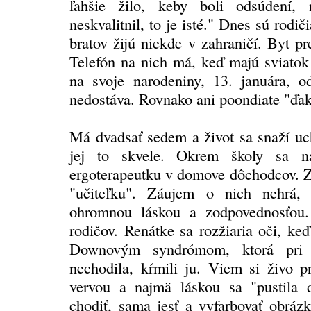
ľahšie žilo, keby boli odsúdení
neskvalitnil, to je isté." Dnes sú rodi
bratov žijú niekde v zahraničí. Byt pr
Telefón na nich má, keď majú sviatok
na svoje narodeniny, 13. januára, od
nedostáva. Rovnako ani poondiate "ďak
Má dvadsať sedem a život sa snaží uch
jej to skvele. Okrem školy sa n
ergoterapeutku v domove dôchodcov. Z
"učiteľku". Záujem o nich nehrá, 
ohromnou láskou a zodpovednosťou.
rodičov. Renátke sa rozžiaria oči, ke
Downovým syndrómom, ktorá pri 
nechodila, kŕmili ju. Viem si živo p
vervou a najmä láskou sa "pustila 
chodiť, sama jesť a vyfarbovať obráz