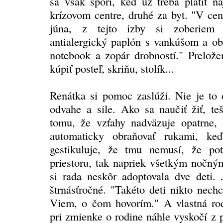
sa však sporí, keď už treba platiť n
krízovom centre, druhé za byt. "V ce
júna, z tejto izby si zoberiem 
antialergický paplón s vankúšom a ob
notebook a zopár drobností." Prelože
kúpiť posteľ, skriňu, stolík...
Renátka si pomoc zaslúži. Nie je to o
odvahe a sile. Ako sa naučiť žiť, teš
tomu, že vzťahy nadväzuje opatrne,
automaticky obraňovať rukami, keď
gestikuluje, že tmu nemusí, že potr
priestoru, tak napriek všetkým nočný
si rada neskôr adoptovala dve deti.
štrnásťročné. "Takéto deti nikto nech
Viem, o čom hovorím." A vlastná ro
pri zmienke o rodine náhle vyskočí z p