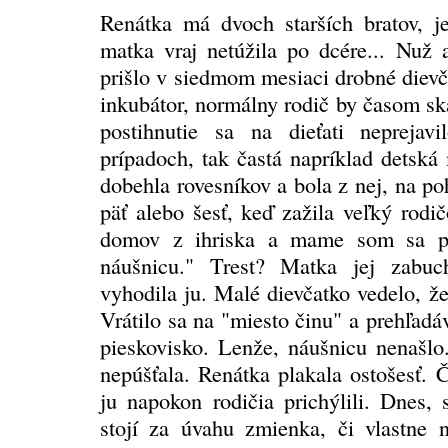
Renátka má dvoch starších bratov, je
matka vraj netúžila po dcére... Nuž a
prišlo v siedmom mesiaci drobné diev
inkubátor, normálny rodič by časom ská
postihnutie sa na dieťati neprejav
prípadoch, tak častá napríklad detsk
dobehla rovesníkov a bola z nej, na p
päť alebo šesť, keď zažila veľký rodi
domov z ihriska a mame som sa pri
náušnicu." Trest? Matka jej zabuc
vyhodila ju. Malé dievčatko vedelo, že
Vrátilo sa na "miesto činu" a prehľad
pieskovisko. Lenže, náušnicu nenašlo
nepúšťala. Renátka plakala ostošesť. 
ju napokon rodičia prichýlili. Dnes
stojí za úvahu zmienka, či vlastne n