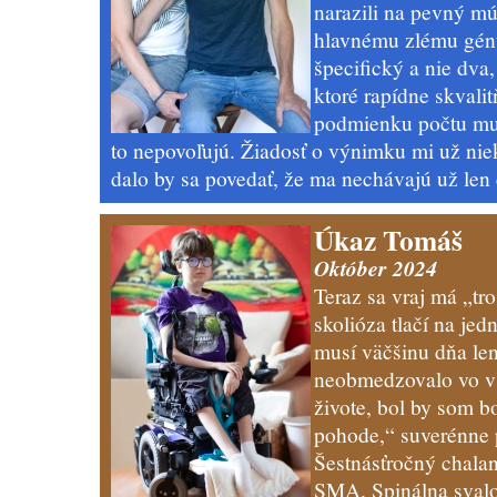
narazili na pevný m
hlavnému zlému génu 
špecifický a nie dva
ktoré rapídne skvali
podmienku počtu mut
to nepovoľujú. Žiadosť o výnimku mi už niek
dalo by sa povedať, že ma nechávajú už len
Úkaz Tomáš
Október 2024
Teraz sa vraj má „tro
skolióza tlačí na jed
musí väčšinu dňa len
neobmedzovalo vo vš
živote, bol by som b
pohode,“ suverénne 
Šestnásťročný chala
SMA. Spinálna svalo