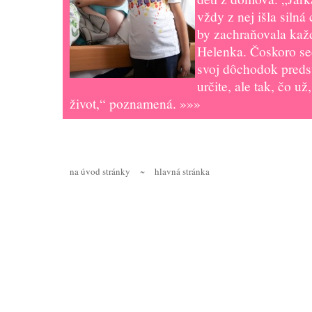
vždy z nej išla silná
by zachraňovala kaž
Helenka. Čoskoro se
svoj dôchodok preds
určite, ale tak, čo u
život,“ poznamená.
»»»
na úvod stránky
~
hlavná stránka