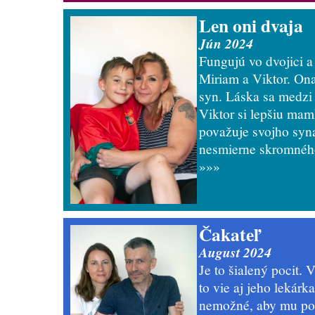
Len oni dvaja
Jún 2024
Fungujú vo dvojici a
Miriam a Viktor. On
syn. Láska sa medzi 
Viktor si lepšiu mam
považuje svojho syn
nesmierne skromného
»»»
Čakateľ
August 2024
Je to šialený pocit. 
to vie aj jeho lekárk
nemožné, aby mu pom