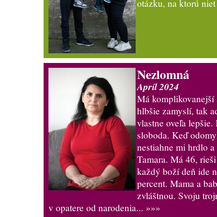
otázku, na ktorú nie
Nezlomná
Apríl 2024
Má komplikovanejší a
hlbšie zamyslí, tak a
vlastne oveľa lepšie.
sloboda. Keď odomy
nestiahne mi hrdlo a
Tamara. Má 46, rieši
každý boží deň ide ni
percent. Mama a bab
zvláštnou. Svoju tr
v opatere od narodenia...
»»»