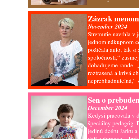
Zázrak menom
November 2024
Stretnutie navrhla v 
jednom nákupnom cen
požičala auto, tak si
spoločnosti,“ zasmeje
dohadujeme rande. „
roztrasená a krivá 
neprehliadnuteľná,“
Sen o prebuden
December 2024
Kedysi pracovala v
špeciálny pedagóg.
jedinú dcéru Jarku a
detí z domova. „Jarka