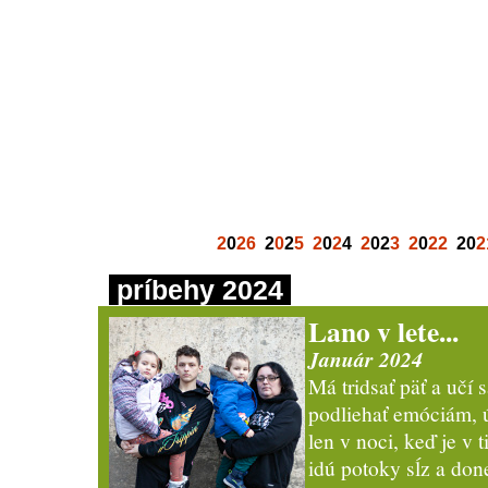
2
0
26
2
0
2
5
2
0
2
4
2
02
3
2
0
22
20
2
príbehy 2024
Lano v lete...
Január 2024
Má tridsať päť a učí
podliehať emóciám, ú
len v noci, keď je v
idú potoky sĺz a don