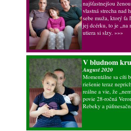
najšťastnejšou ženou
vlastná strecha nad h
sebe muža, ktorý ťa ľ
jej dcérku, to je „na
utiera si slzy.
»»»
V bludnom kr
August 2020
Momentálne sa cíti b
riešenie teraz nepri
reálne a vie, že „nem
povie 28-ročná Vero
Rebeky a päťmesačne