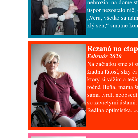
nehrozia, na dome stá
úspor nezostalo nič,
„Veru, všetko sa nám 
zlý sen,“ smutne kon
Rezaná na eta
Február 2020
Na začiatku sme si st
žiadna ľútosť, slzy či
ktorý si vážim a teš
ročná Heňa, mama šty
sama tvrdí, neobsedí
so zavretými ústami. 
Reálna optimistka.
»