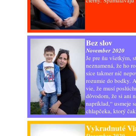
čierny. Spamätávajú
Bez slov
November 2020
Je pre ňu všetkým, 
neznamená, že ho r
síce takmer nič nepo
rozumie do bodky. A 
vie, že musí poslúchn
dôvodom, že si ani na
napríklad,“ usmeje 
chlapčeka, ktorý ča
Vykradnuté Vi
December 2020