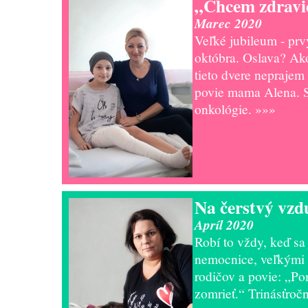
„Chcem zdravi
Marec 2020
Veľké jubileum - prv
októbra. Oslava? Ak
tieto dvere neprajem 
povie mama Alena. 
onkológie.
»»»
Na čerstvý vzd
Apríl 2020
Robí to vždy, keď sa 
nemocnice, veľkými 
rodičov a povie: „P
zomrieť.“ Trinásťroč