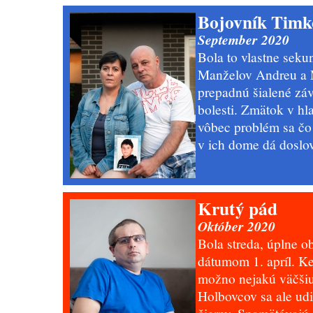
Bojovník Timk
September 2020
Bola to vlastne seku
Manželov Andreu a M
prepadnú šialené záv
bolesti. Zmätok v hl
vôbec problém sa čo
v ich dome dá doslov
Krutý pád
Október 2020
Bola streda, úplne o
dátumom 1. apríl. Ke
možno nejakú väčšiu
Holbovcov sa ale udi