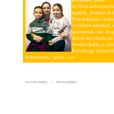
Jej život nebol prec
napriek, doslova až 
Paťa dokázala vzchop
rozoberať minulosť, 
spomienok, vie, že a
deťom nevybrala, na d
9-ročná Saška a čers
Pati dávajú zmysel 
bohatstvom,“ povie.
»»»
na úvod stránky
~
hlavná stránka