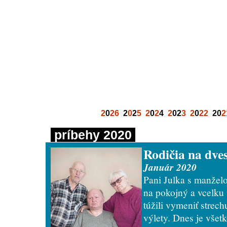
2
0
26
2
0
2
5
2
0
2
4
2
02
3
2
0
22
20
2
príbehy 2020
Rodičia na dve
Január 2020
Pani Julka s manžel
na pokojný a vcelku
túžili vymeniť strech
výlety. Dnes je všet