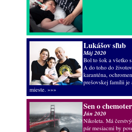
Lukášov sľub
Máj 2020
Bol to šok a všetko s
A do toho do životov
karanténa, ochromená
prešovskej famílii j
mieste.
»»»
Sen o chemoter
Jún 2020
Nikoleta. Má čerstvý
pár mesiacmi by pov