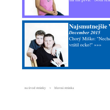
Najsmutnejšie 
December 2015
Chorý Miško: "Nechc
vrátil ocko!"
»»»
na úvod stránky
~
hlavná stránka