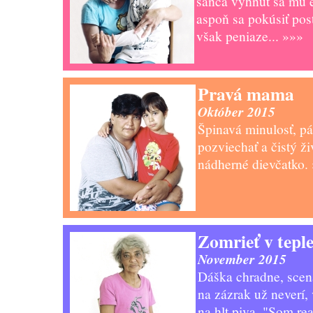
šanca vyhnúť sa mu e
aspoň sa pokúsiť post
však peniaze...
»»»
Pravá mama
Október 2015
Špinavá minulosť, pá
pozviechať a čistý ži
nádherné dievčatko.
Zomrieť v tepl
November 2015
Dáška chradne, scen
na zázrak už neverí, 
na hlt piva. "Som rea