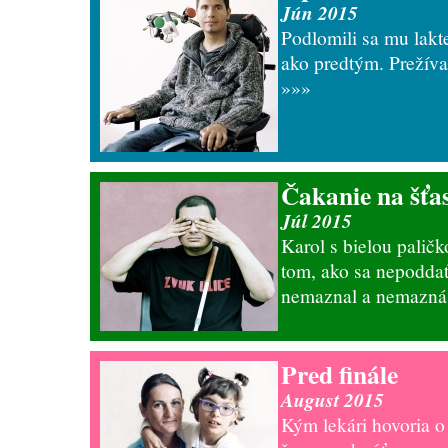
Jún 2015
Podlomili sa mu lakte
ako predtým. Prežíva
»»»
Čakanie na šťas
Júl 2015
Karol s bielou palič
tom, ako sa nepoddať
nemaznal a nemazná
Pred finále
August 2015
Kým lekári hovoria o 