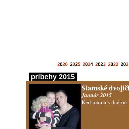
2
0
26
2
0
2
5
2
0
2
4
2
02
3
2
0
22
20
2
príbehy 2015
Siamské dvojič
Január 2015
Keď mama s dcérou 