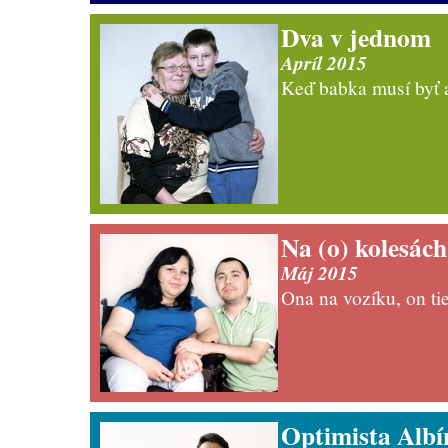
Dva v jednom
Apríl 2015
Keď babka musí byť 
Na (o) kolesách
Máj 2015
Ona na vozíku, on ti
Optimista Albí