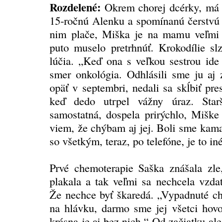
Rozdelené:
Okrem chorej dcérky, má A
15-ročnú Alenku a spomínanú čerstvú 
nim plače, Miška je na mamu veľmi 
puto muselo pretrhnúť. Krokodílie slz
lúčia. „Keď ona s veľkou sestrou id
smer onkológia. Odhlásili sme ju aj 
opäť v septembri, nedali sa skĺbiť pre
keď dedo utrpel vážny úraz. Starš
samostatná, dospela prirýchlo, Mišk
viem, že chýbam aj jej. Boli sme kama
so všetkým, teraz, po telefóne, je to iné
Prvé chemoterapie Saška znášala zle, 
plakala a tak veľmi sa nechcela vzdať
Že nechce byť škaredá. „Vypadnuté ch
na hlávku, darmo sme jej všetci hovor
krásna je aj bez nich.“ Od začiatku ale