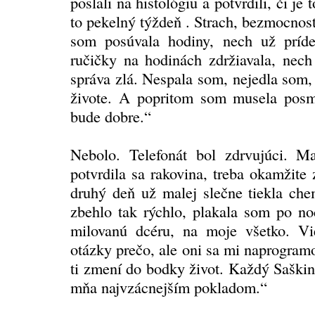
poslali na histológiu a potvrdili, či je
to pekelný týždeň . Strach, bezmocnos
som posúvala hodiny, nech už príd
ručičky na hodinách zdržiavala, nech
správa zlá. Nespala som, nejedla som,
živote. A popritom som musela posm
bude dobre.“
Nebolo. Telefonát bol zdrvujúci. M
potvrdila sa rakovina, treba okamžite
druhý deň už malej slečne tiekla che
zbehlo tak rýchlo, plakala som po no
milovanú dcéru, na moje všetko. V
otázky prečo, ale oni sa mi naprogram
ti zmení do bodky život. Každý Saškin
mňa najvzácnejším pokladom.“