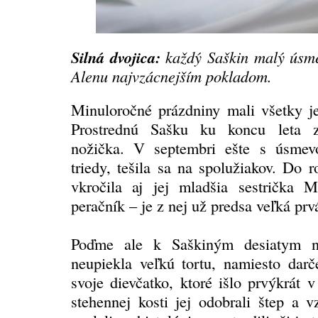
Silná dvojica:
každý Saškin malý úsme
Alenu najvzácnejším pokladom.
Minuloročné prázdniny mali všetky jej
Prostrednú Sašku ku koncu leta za
nožička. V septembri ešte s úsmevo
triedy, tešila sa na spolužiakov. Do 
vkročila aj jej mladšia sestrička 
peračník – je z nej už predsa veľká prv
Poďme ale k Saškiným desiatym n
neupiekla veľkú tortu, namiesto darč
svoje dievčatko, ktoré išlo prvýkrát 
stehennej kosti jej odobrali štep a 