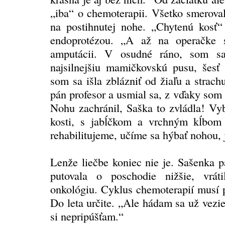
„iba“ o chemoterapii. Všetko smerova
na postihnutej nohe. „Chytenú kosť“ 
endoprotézou. „A až na operačke s
amputácii. V osudné ráno, som sa
najsilnejšiu mamičkovskú pusu, šesť
som sa išla zblázniť od žiaľu a strac
pán profesor a usmial sa, z vďaky som
Nohu zachránil, Saška to zvládla! Vyb
kosti, s jabĺčkom a vrchným kĺbom 
rehabilitujeme, učíme sa hýbať nohou, 
Lenže liečbe koniec nie je. Sašenka p
putovala o poschodie nižšie, vrát
onkológiu. Cyklus chemoterapií musí p
Do leta určite. „Ale hádam sa už vezi
si nepripúšťam.“