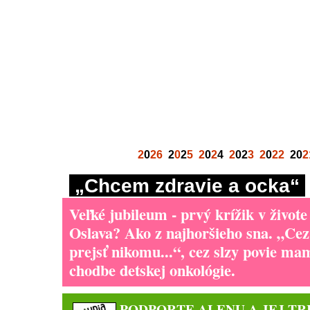
2
0
26
2
0
2
5
2
0
2
4
2
02
3
2
0
22
20
2
„Chcem zdravie a ocka“
Veľké jubileum - prvý krížik v živote
Oslava? Ako z najhoršieho sna. „Cez
prejsť nikomu...“, cez slzy povie m
chodbe detskej onkológie.
PODPORTE ALENU A JEJ TR