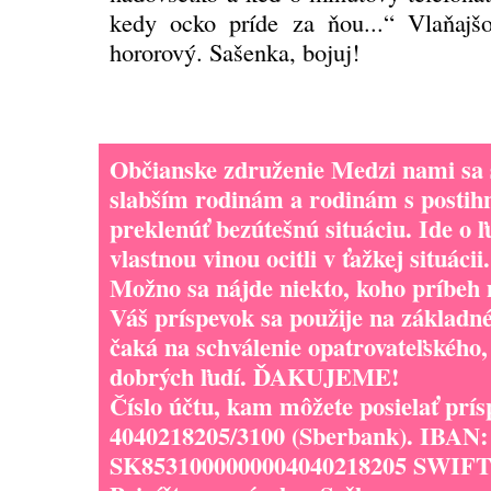
kedy ocko príde za ňou...“ Vlaňajš
hororový. Sašenka, bojuj!
Občianske združenie Medzi nami sa 
slabším rodinám a rodinám s posti
preklenúť bezútešnú situáciu. Ide o ľu
vlastnou vinou ocitli v ťažkej situácii.
Možno sa nájde niekto, koho príbeh 
Váš príspevok sa použije na základné
čaká na schválenie opatrovateľského
dobrých ľudí. ĎAKUJEME!
Číslo účtu, kam môžete posielať prís
4040218205/3100 (Sberbank). IBAN:
SK8531000000004040218205 SWIF