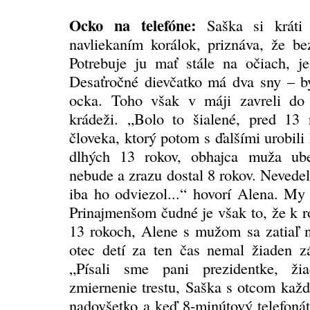
Ocko na telefóne:
Saška si kráti 
navliekaním korálok, priznáva, že b
Potrebuje ju mať stále na očiach, je 
Desaťročné dievčatko má dva sny – by
ocka. Toho však v máji zavreli do 
krádeži. „Bolo to šialené, pred 13
človeka, ktorý potom s ďalšími urobili
dlhých 13 rokov, obhajca muža ube
nebude a zrazu dostal 8 rokov. Nevedel
iba ho odviezol...“ hovorí Alena. My
Prinajmenšom čudné je však to, že k r
13 rokoch, Alene s mužom sa zatiaľ na
otec detí za ten čas nemal žiaden zá
„Písali sme pani prezidentke, ž
zmiernenie trestu, Saška s otcom každ
nadovšetko a keď 8-minútový telefonát