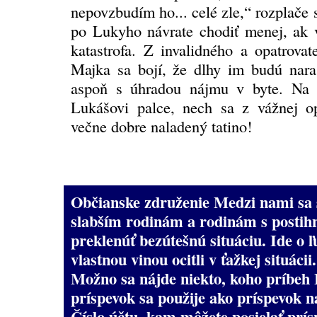
nepovzbudím ho... celé zle,“ rozplače 
po Lukyho návrate chodiť menej, ak 
katastrofa. Z invalidného a opatrovat
Majka sa bojí, že dlhy im budú nar
aspoň s úhradou nájmu v byte. Na 
Lukášovi palce, nech sa z vážnej o
večne dobre naladený tatino!
Občianske združenie Medzi nami sa 
slabším rodinám a rodinám s posti
preklenúť bezútešnú situáciu. Ide o ľu
vlastnou vinou ocitli v ťažkej situácii.
Možno sa nájde niekto, koho príbeh 
príspevok sa použije ako príspevok
Číslo účtu, kam môžete posielať prís