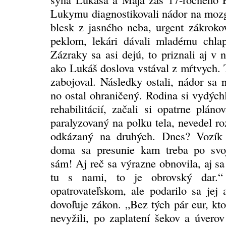
Lukymu diagnostikovali nádor na mozg
blesk z jasného neba, urgent zákrokov
peklom, lekári dávali mladému chlap
Zázraky sa asi dejú, to priznali aj v
ako Lukáš doslova vstával z mŕtvych. 
zabojoval. Následky ostali, nádor sa n
no ostal ohraničený. Rodina si vydýchl
rehabilitácií, začali si opatrne plán
paralyzovaný na polku tela, nevedel ro
odkázaný na druhých. Dnes? Vozík 
doma sa presunie kam treba po svoji
sám! Aj reč sa výrazne obnovila, aj sa
tu s nami, to je obrovský dar
opatrovateľskom, ale podarilo sa jej 
dovoľuje zákon. „Bez tých pár eur, kt
nevyžili, po zaplatení šekov a úvero