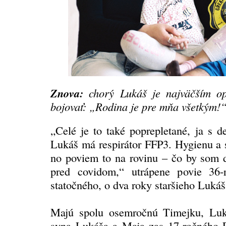
Znova:
chorý Lukáš je najväčším o
bojovať: „Rodina je pre mňa všetkým!
„Celé je to také poprepletané, ja s 
Lukáš má respirátor FFP3. Hygienu a st
no poviem to na rovinu – čo by som da
pred covidom,“ utrápene povie 36-
statočného, o dva roky staršieho Lukáš
Majú spolu osemročnú Timejku, Luk
syna Lukáša a Maja zas 17-ročného E