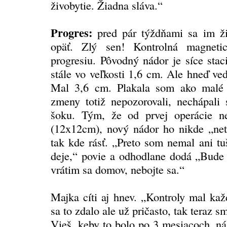
živobytie. Žiadna sláva.“
Progres:
pred pár týždňami sa im ži
opäť. Zlý sen! Kontrolná magnetic
progresiu. Pôvodný nádor je síce sta
stále vo veľkosti 1,6 cm. Ale hneď ve
Mal 3,6 cm. Plakala som ako malé
zmeny totiž nepozorovali, nechápali
šoku. Tým, že od prvej operácie ne
(12x12cm), nový nádor ho nikde „ne
tak kde rásť. „Preto som nemal ani tu
deje,“ povie a odhodlane dodá „Bude 
vrátim sa domov, nebojte sa.“
Majka cíti aj hnev. „Kontroly mal kaž
sa to zdalo ale už pričasto, tak teraz s
Vieš, keby to bolo po 3 mesiacoch, ná