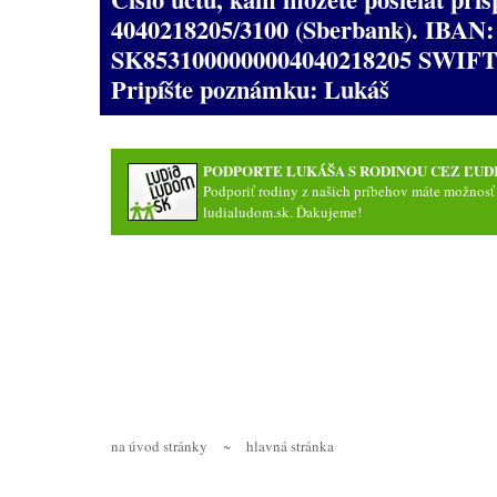
4040218205/3100 (Sberbank). IBAN:
SK8531000000004040218205 SWIF
Pripíšte poznámku: Lukáš
PODPORTE LUKÁŠA S RODINOU CEZ ĽU
Podporiť rodiny z našich príbehov máte možnosť
ludialudom.sk
. Ďakujeme!
na úvod stránky
~
hlavná stránka