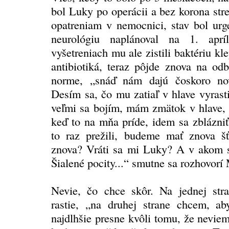
bol Luky po operácii a bez korona st
opatreniam v nemocnici, stav bol urg
neurológiu naplánoval na 1. apríl
vyšetreniach mu ale zistili baktériu kl
antibiotiká, teraz pôjde znova na od
norme, „snáď nám dajú čoskoro nov
Desím sa, čo mu zatiaľ v hlave vyrast
veľmi sa bojím, mám zmätok v hlave, 
keď to na mňa príde, idem sa zblázniť
to raz prežili, budeme mať znova š
znova? Vráti sa mi Luky? A v akom 
Šialené pocity...“ smutne sa rozhovorí
Nevie, čo chce skôr. Na jednej str
rastie, „na druhej strane chcem, 
najdlhšie presne kvôli tomu, že neviem