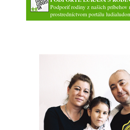
Podporiť rodiny z našich príbehov
prostredníctvom
portálu ludialudo