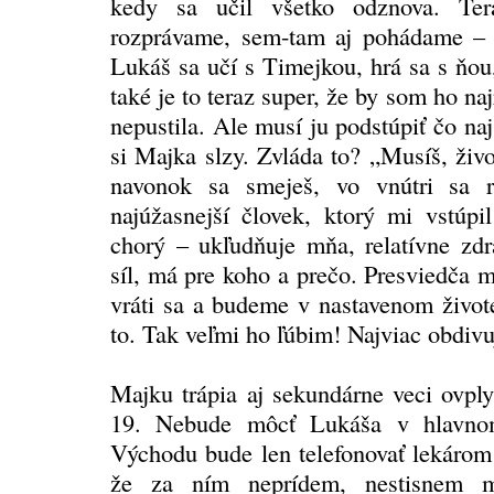
kedy sa učil všetko odznova. Te
rozprávame, sem-tam aj pohádame – 
Lukáš sa učí s Timejkou, hrá sa s ňou
také je to teraz super, že by som ho na
nepustila. Ale musí ju podstúpiť čo najs
si Majka slzy. Zvláda to? „Musíš, živo
navonok sa smeješ, vo vnútri sa r
najúžasnejší človek, ktorý mi vstúpi
chorý – ukľudňuje mňa, relatívne zdr
síl, má pre koho a prečo. Presviedča 
vráti sa a budeme v nastavenom život
to. Tak veľmi ho ľúbim! Najviac obdiv
Majku trápia aj sekundárne veci ovp
19. Nebude môcť Lukáša v hlavnom
Východu bude len telefonovať lekárom 
že za ním neprídem, nestisnem 