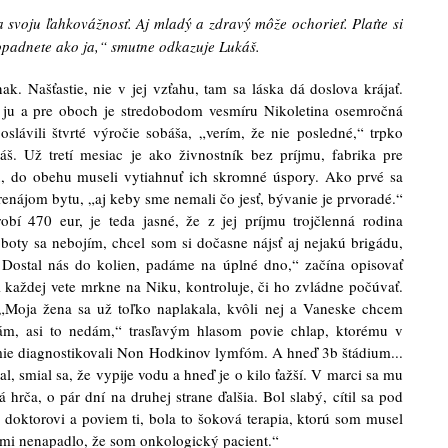
 svoju ľahkovážnosť. Aj mladý a zdravý môže ochorieť. Plaťte si
dopadnete ako ja,“ smutne odkazuje Lukáš.
ak. Našťastie, nie v jej vzťahu, tam sa láska dá doslova krájať.
 ju a pre oboch je stredobodom vesmíru Nikoletina osemročná
lávili štvrté výročie sobáša, „verím, že nie posledné,“ trpko
áš. Už tretí mesiac je ako živnostník bez príjmu, fabrika pre
, do obehu museli vytiahnuť ich skromné úspory. Ako prvé sa
renájom bytu, „aj keby sme nemali čo jesť, bývanie je prvoradé.“
bí 470 eur, je teda jasné, že z jej príjmu trojčlenná rodina
boty sa nebojím, chcel som si dočasne nájsť aj nejakú brigádu,
. Dostal nás do kolien, padáme na úplné dno,“ začína opisovať
i každej vete mrkne na Niku, kontroluje, či ho zvládne počúvať.
 „Moja žena sa už toľko naplakala, kvôli nej a Vaneske chcem
ám, asi to nedám,“ trasľavým hlasom povie chlap, ktorému v
ie diagnostikovali Non Hodkinov lymfóm. A hneď 3b štádium...
l, smial sa, že vypije vodu a hneď je o kilo ťažší. V marci sa mu
á hrča, o pár dní na druhej strane ďalšia. Bol slabý, cítil sa pod
doktorovi a poviem ti, bola to šoková terapia, ktorú som musel
 mi nenapadlo, že som onkologický pacient.“