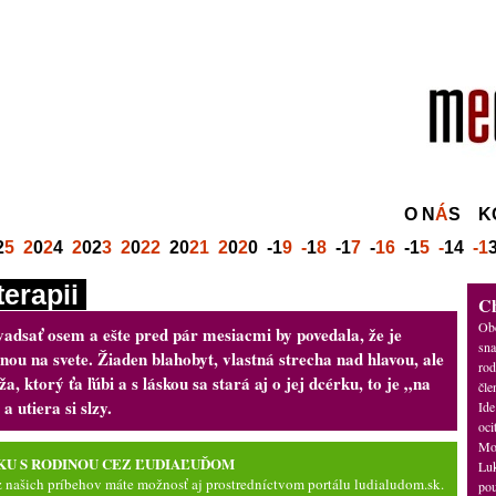
O N
Á
S
K
2
5
2
0
2
4
2
02
3
2
0
22
20
21
2
0
2
0
-1
9
-
1
8
-1
7
-
16
-1
5
-
14
-1
erapii
C
Obč
vadsať osem a ešte pred pár mesiacmi by povedala, že je
sna
nou na svete. Žiaden blahobyt, vlastná strecha nad hlavou, ale
rod
a, ktorý ťa ľúbi a s láskou sa stará aj o jej dcérku, to je „na
čle
a utiera si slzy.
Ide
oci
Mož
KU S RODINOU CEZ ĽUDIAĽUĎOM
Luk
z našich príbehov máte možnosť aj prostredníctvom
portálu ludialudom.sk
.
pou