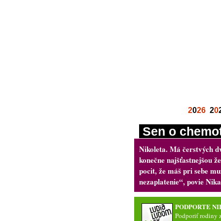
2
0
26
2
0
Sen o chemot
Nikoleta. Má čerstvých d
konečne najšťastnejšou že
pocit, že máš pri sebe muž
nezaplatenie“, povie Nika 
PODPORTE NI
Podporiť rodiny 