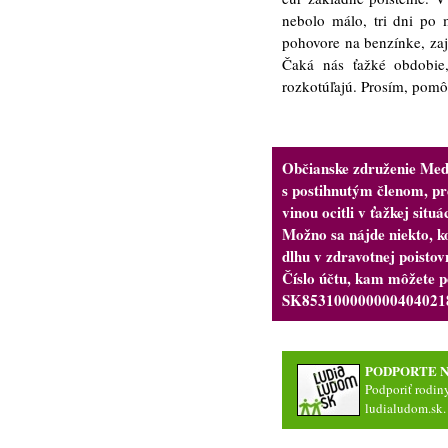
nebolo málo, tri dni po m
pohovore na benzínke, zajt
Čaká nás ťažké obdobie,
rozkotúľajú. Prosím, pom
Občianske združenie Med
s postihnutým členom, pre
vinou ocitli v ťažkej situác
Možno sa nájde niekto, k
dlhu v zdravotnej poistov
Číslo účtu, kam môžete p
SK8531000000004040218
PODPORTE N
Podporiť rodin
ludialudom.sk