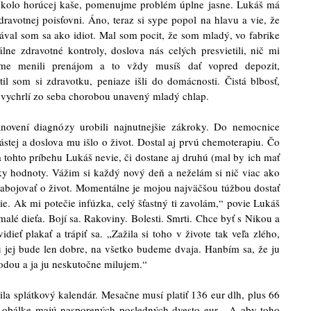
okolo horúcej kaše, pomenujme problém úplne jasne. Lukáš má
dravotnej poisťovni. Áno, teraz si sype popol na hlavu a vie, že
rával som sa ako idiot. Mal som pocit, že som mladý, vo fabrike
ne zdravotné kontroly, doslova nás celých presvietili, nič mi
 sme menili prenájom a to vždy musíš dať vopred depozit,
il som si zdravotku, peniaze išli do domácnosti. Čistá blbosť,
 vychrlí zo seba chorobou unavený mladý chlap.
novení diagnózy urobili najnutnejšie zákroky. Do nemocnice
nástej a doslova mu išlo o život. Dostal aj prvú chemoterapiu. Čo
a tohto príbehu Lukáš nevie, či dostane aj druhú (mal by ich mať
tky hodnoty. Vážim si každý nový deň a neželám si nič viac ako
abojovať o život. Momentálne je mojou najväčšou túžbou dostať
ie. Ak mi potečie infúzka, celý šťastný ti zavolám,“ povie Lukáš
malé dieťa. Bojí sa. Rakoviny. Bolesti. Smrti. Chce byť s Nikou a
ieť plakať a trápiť sa. „Zažila si toho v živote tak veľa zlého,
u jej bude len dobre, na všetko budeme dvaja. Hanbím sa, že ju
odou a ja ju neskutočne milujem.“
ila splátkový kalendár. Mesačne musí platiť 136 eur dlh, plus 66
V obálke majú nasporených posledných dvesto eur... A aby toho