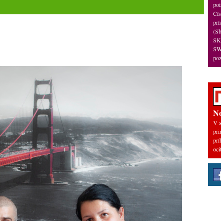
poi
Čís
pr
(S
SK
SW
po
No
V s
pri
prí
oci