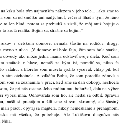
 na krku bola tým najmenším nálezom v jeho tele... „ako sme to
la som sa od smútku ani nadýchnuť, večer si líhaš s tým, že ráno
je to len blud, potom sa prebudíš a zistíš, že môj muž bojuje o
e to krutá realita. Bojím sa, strašne sa bojím.“
h rokov v detskom domove, nemala šťastie na rodičov, drogy,
ala rovno z ulice. „V domove mi bolo fajn, čím som bola staršia,
la dôvody ako môže jedna mama odstaviť svoje dieťa. Keď som
m zmätok v hlave, nemáš za kým ísť, poradiť sa, nikto ťa
 do vzťahu, z ktorého som musela rýchlo vycúvať, chlap pil, bol
om s ním otehotnela. A vďačím Bohu, že som porodila zdravú a
om som sa zoznámila v práci, keď sme sa dali dokopy, nechcela
som, že pri nás ostane. Jeho rodina mu, bohužiaľ, dala na výber
si vybral mňa. Odhovárala som ho, ale nedal sa odbiť. Spravili
, našli si prenájom a žili sme si svoj skromný, ale šťastný
 mali prácu, opýtaj sa majiteľa, nikdy nemeškáme s prenájmom,
eska má všetko, čo potrebuje. Ale Lukášova diagnóza nás
z Nika.