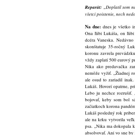
Reparát:
„Doplatil som na
všetci poistenie, nech ne
Na dne:
dnes je všetko in
Ona ľúbi Lukáša, on ľúbi
dcéra Vaneska. Nedávno os
skonštatuje 35-ročný Luk
koronu zavrela prevádzku
vždy zaplatí 500 eurový p
Nika ako predavačka zaro
nemôže vyžiť. „Žiadnej ro
ale osud to zariadil inak
Lukáš. Hovorí opatrne, pr
Lebo ju nechce rozrušiť.
bojovať, keby som bol s
začiatkoch korona pandém
Lukáš posledný rok pribera
ale na krku vytvorila veľk
psa. „Nika ma dokopala k 
absolvovať. Ani vo sne by