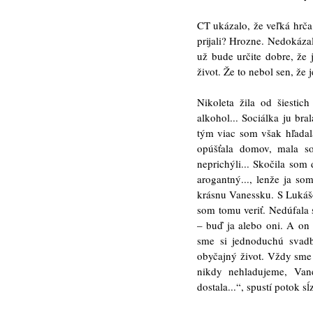
CT ukázalo, že veľká hrča
prijali? Hrozne. Nedokáza
už bude určite dobre, že 
život. Že to nebol sen, že j
Nikoleta žila od šiestic
alkohol... Sociálka ju br
tým viac som však hľada
opúšťala domov, mala so
neprichýli... Skočila som
arogantný..., lenže ja s
krásnu Vanessku. S Lukáš
som tomu veriť. Nedúfala 
– buď ja alebo oni. A on 
sme si jednoduchú svadbu
obyčajný život. Vždy sme
nikdy nehladujeme, Van
dostala...“, spustí potok sĺ