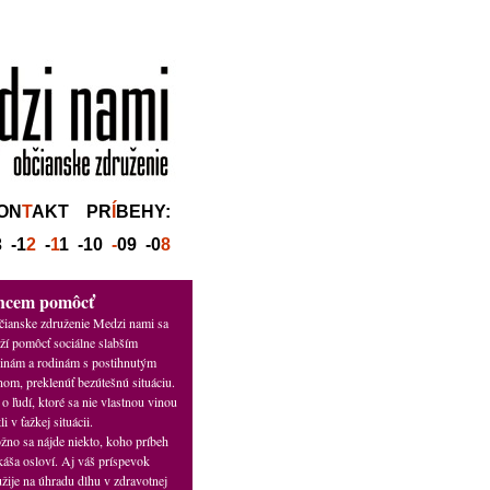
ON
T
AKT
PR
Í
BEHY:
3
-1
2
-
1
1
-10
-
09
-0
8
hcem pomôcť
ianske združenie Medzi nami sa
ží pomôcť sociálne slabším
inám a rodinám s postihnutým
nom, preklenúť bezútešnú situáciu.
 o ľudí, ktoré sa nie vlastnou vinou
tli v ťažkej situácii.
no sa nájde niekto, koho príbeh
áša osloví. Aj váš príspevok
žije na úhradu dlhu v zdravotnej