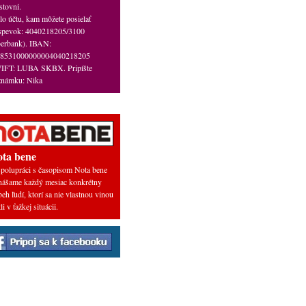
stovni.
lo účtu, kam môžete posielať
íspevok: 4040218205/3100
berbank). IBAN:
8531000000004040218205
IFT: LUBA SKBX. Pripíšte
známku: Nika
ta bene
polupráci s časopisom Nota bene
nášame každý mesiac konkrétny
beh ľudí, ktorí sa nie vlastnou vinou
tli v ťažkej situácii.