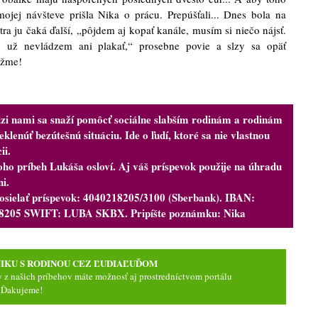
ojej návšteve prišla Nika o prácu. Prepúšťali... Dnes bola na
ra ju čaká ďalší, „pôjdem aj kopať kanále, musím si niečo nájsť.
 už nevládzem ani plakať,“ prosebne povie a slzy sa opäť
ôžme!
zi nami sa snaží pomôcť sociálne slabším rodinám a rodinám
klenúť bezútešnú situáciu. Ide o ľudí, ktoré sa nie vlastnou
ii.
oho príbeh Lukáša osloví. Aj váš príspevok použije na úhradu
ni.
osielať príspevok: 4040218205/3100 (Sberbank). IBAN:
205 SWIFT: LUBA SKBX. Pripíšte poznámku: Nika
IKU S RODINOU CEZ ĽUDIAĽUĎOM
y z našich príbehov máte možnosť aj prostredníctvom
portálu
. Ďakujeme!