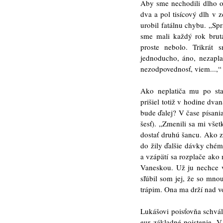
Aby sme nechodili dlho 
dva a pol tisícový dlh v z
urobil fatálnu chybu. „Sp
sme mali každý rok brutál
proste nebolo. Trikrát
jednoducho, áno, nezaplat
nezodpovednosť, viem...,“
Ako neplatiča mu po sta
prišiel totiž v hodine dva
bude ďalej? V čase písani
šesť). „Zmenili sa mi vše
dostať druhú šancu. Ako z
do žily ďalšie dávky chém
a vzápätí sa rozplače ako 
Vaneskou. Už ju nechce vid
sľúbil som jej, že so mno
trápim. Ona ma drží nad v
Lukášovi poisťovňa schvál
eur základné poistenie. 