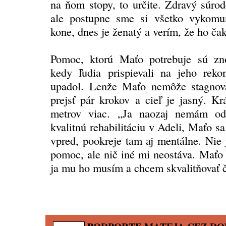
na ňom stopy, to určite. Zdravý súro
ale postupne sme si všetko vykomun
kone, dnes je ženatý a verím, že ho čak
Pomoc, ktorú Maťo potrebuje sú znov
kedy ľudia prispievali na jeho reko
upadol. Lenže Maťo nemôže stagnov
prejsť pár krokov a cieľ je jasný. Kr
metrov viac. „Ja naozaj nemám odk
kvalitnú rehabilitáciu v Adeli, Maťo 
vpred, pookreje tam aj mentálne. Nie 
pomoc, ale nič iné mi neostáva. Maťo 
ja mu ho musím a chcem skvalitňovať č