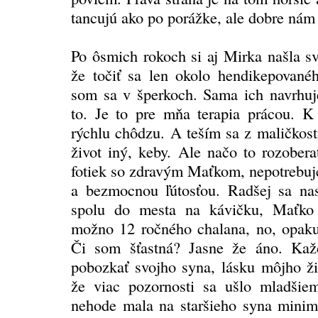
tancujú ako po porážke, ale dobre nám 
Po ôsmich rokoch si aj Mirka našla sv
že točiť sa len okolo hendikepovan
som sa v šperkoch. Sama ich navrhu
to. Je to pre mňa terapia prácou. K
rýchlu chôdzu. A teším sa z maličkost
život iný, keby. Ale načo to rozober
fotiek so zdravým Maťkom, nepotrebu
a bezmocnou ľútosťou. Radšej sa na
spolu do mesta na kávičku, Maťko 
možno 12 ročného chalana, no, opak
Či som šťastná? Jasne že áno. Ka
pobozkať svojho syna, lásku môjho ži
že viac pozornosti sa ušlo mladšie
nehode mala na staršieho syna mini