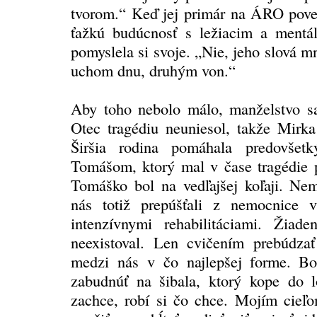
tvorom.“ Keď jej primár na ÁRO poved
ťažkú budúcnosť s ležiacim a mentá
pomyslela si svoje. „Nie, jeho slová m
uchom dnu, druhým von.“
Aby toho nebolo málo, manželstvo sa
Otec tragédiu neuniesol, takže Mirka
Širšia rodina pomáhala predovše
Tomášom, ktorý mal v čase tragédie p
Tomáško bol na vedľajšej koľaji. N
nás totiž prepúšťali z nemocnice v
intenzívnymi rehabilitáciami. Žiad
neexistoval. Len cvičením prebúdzať 
medzi nás v čo najlepšej forme. B
zabudnúť na šibala, ktorý kope do 
zachce, robí si čo chce. Mojím cieľo