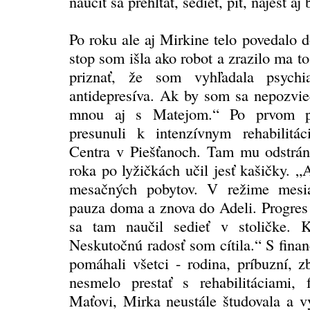
naučiť sa prehĺtať, sedieť, piť, najesť aj
Po roku ale aj Mirkine telo povedalo d
stop som išla ako robot a zrazilo ma 
priznať, že som vyhľadala psychi
antidepresíva. Ak by som sa nepozvie
mnou aj s Matejom.“ Po prvom p
presunuli k intenzívnym rehabilit
Centra v Piešťanoch. Tam mu odstráni
roka po lyžičkách učil jesť kašičky. 
mesačných pobytov. V režime mesiac
pauza doma a znova do Adeli. Progres
sa tam naučil sedieť v stoličke. K
Neskutočnú radosť som cítila.“ S fin
pomáhali všetci - rodina, príbuzní, 
nesmelo prestať s rehabilitáciami, f
Maťovi, Mirka neustále študovala a v