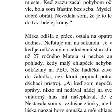
mieste. Keď zrazu začal pohybom očí
vie, bola som šťastím bez seba. Myslel
dobré obráti. Nevedela som, že je to 
do tzv. bdelej kómy.“
Mirka odišla z práce, ostala na opatr
dodnes. Neľutuje ani na sekundu. Je v
keď je odkázaný na celodennú starostli
už 27 ročného Mateja si nechce an
pohľady, kedy malý chlapček nehybne
odkázaný na PEG, čiže hadičku zave
do žalúdka, cez ktorú prijímal pot
dýchací prístroj. „Aj keď som nepočú
správy, nikto mi nedával nádej na sve
vnútorný hlas mi našepkával, že 
Nestavala som si vzdušné zámky, ale 
láska naozaj hory prenáša a môj chla