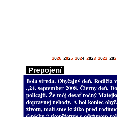
2
0
26
2
0
2
5
2
0
2
4
2
02
3
2
0
22
20
2
Prepojení
Bola streda. Obyčajný deň. Rodičia v 
„24. september 2008. Čierny deň. Do
policajti. Že môj desať ročný Matejk
dopravnej nehody. A bol koniec oby
životu, mali sme krátko pred rodinn
Grécku,“ skonštatuje s odstupom r