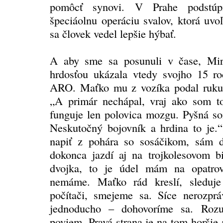
pomôcť synovi. V Prahe podstúp
špeciáolnu operáciu svalov, ktorá uvo
sa človek vedel lepšie hýbať.
A aby sme sa posunuli v čase, Mir
hrdosťou ukázala vtedy svojho 15 r
ARO. Maťko mu z vozíka podal ruku,
„A primár nechápal, vraj ako som t
funguje len polovica mozgu. Pyšná s
Neskutočný bojovník a hrdina to je.“
napiť z pohára so sosáčikom, sám d
dokonca jazdí aj na trojkolesovom b
dvojka, to je údel mám na opatrov
nemáme. Maťko rád kreslí, sleduje
počítači, smejeme sa. Síce nerozpráv
jednoducho – dohovoríme sa. Roz
poviem. Pravá strana je na tom horšie