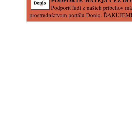
PODPORTE MATEJA CEZ DO
Podporiť ľudí z našich príbehov má
prostredníctvom portálu Donio. ĎAKUJEM