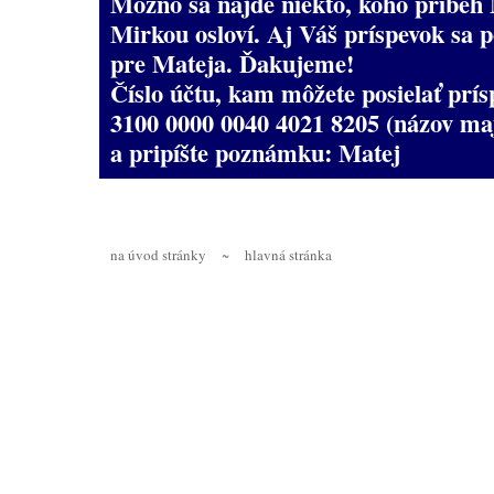
Možno sa nájde niekto, koho príb
Mirkou osloví. Aj Váš príspevok sa p
pre Mateja. Ďakujeme!
Číslo účtu, kam môžete posielať pr
3100 0000 0040 4021 8205 (názov maj
a pripíšte poznámku: Matej
na úvod stránky
~
hlavná stránka