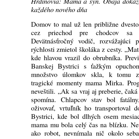
Hrdinovia: Mama a syn. Obaja dokáza
každého nového dňa
Domov to mal už len približne dvesto
cez priechod pre chodcov sa n
Devätnásťročný vodič, rozvážajúci p
rýchlosti zmietol školáka z cesty. „Ma
kde hlavou vrazil do obrubníka. Prev
Banskej Bystrici s ťažkým opuch
množstvo úlomkov skla, k tomu z
tragické momenty mama Mirka. Prog
neveštili. „Ak sa vraj aj preberie, čaká
spomína. Chlapcov stav bol fatálny
oživovať, vrtuľník ho transportoval
Bystrici, kde bol dlhých osem mesi
mama mu bola celý čas na blízku. Nepr
ako robot, nevnímala nič okolo seb